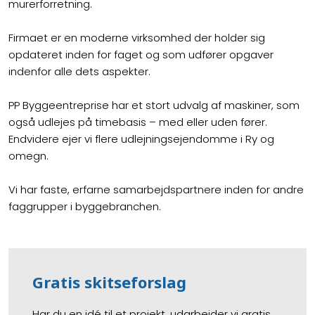
murerforretning.
Firmaet er en moderne virksomhed der holder sig
opdateret inden for faget og som udfører opgaver
indenfor alle dets aspekter.
PP Byggeentreprise har et stort udvalg af maskiner, som
også udlejes på timebasis – med eller uden fører.
Endvidere ejer vi flere udlejningsejendomme i Ry og
omegn.​​
Vi har faste, erfarne samarbejdspartnere inden for andre
faggrupper i byggebranchen.
Gratis skitseforslag
Har du en idé til et projekt, udarbejder vi gratis