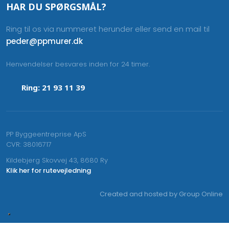
HAR DU SPØRGSMÅL?
Ring til os via nummeret herunder eller send en mail til
peder@ppmurer.dk
Henvendelser besvares inden for 24 timer.​
Ring: 21 93 11 39
PP Byggeentreprise ApS
CVR​: 38016717
Kildebjerg Skovvej 43, 8680 Ry​
Klik her for rutevejledning
Created and hosted by Group Online